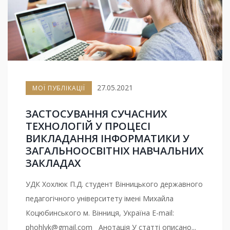
27.05.2021
МОЇ ПУБЛІКАЦІЇ
ЗАСТОСУВАННЯ СУЧАСНИХ
ТЕХНОЛОГІЙ У ПРОЦЕСІ
ВИКЛАДАННЯ ІНФОРМАТИКИ У
ЗАГАЛЬНООСВІТНІХ НАВЧАЛЬНИХ
ЗАКЛАДАХ
УДК Хохлюк П.Д. студент Вінницького державного
педагогічного університету імені Михайла
Коцюбинського м. Вінниця, Україна E-mail:
phohlyk@gmail.com
Анотація У статті описано...