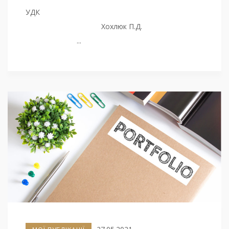
УДК
Хохлюк П.Д.
...