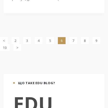
<
2
3
4
5
6
7
8
9
10
>
ЩО ТАКЕ EDU BLOG?
EDU